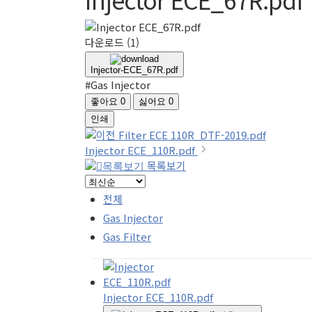
다운로드
(1)
Injector-ECE_67R.pdf
#Gas Injector
좋아요
0
싫어요
0
인쇄
Filter ECE 110R_DTF-2019.pdf
Injector ECE_110R.pdf
목록보기
전체
Gas Injector
Gas Filter
Injector ECE_110R.pdf